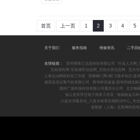
首页
上一页
1
2
3
4
5
关于我们
服务指南
维修资讯
二手回
友情链接：
苏州商客汇信息科技有限公司
叶县人才网_
互助便民网-互助便民信息网_互助分类信息网
宜兴市
上海岳洺网络科技工作室
邯郸阀门网-阀门(基本知识,基本
聂荣县溶记氧气机有限公司
西华鲜花速递-西华同城送鲜
德州广源环保科技有限公司重庆分公司
北京畅
海口龙华萍峦电子商务工作室
海南杨金凡科
六盘水消毒杀虫_六盘水有害生物防治中心_专
派斯派（上海）互联网科技有