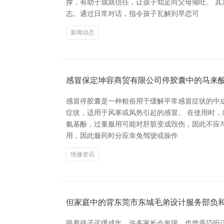
撑，有助于成就信任，让孩子知足向父母倾吐。 
志。通过日常对话，指令孩子瓦解到早恋可
新闻动态
感冒保定坤容商贸有限公司停胶囊中的马来
感冒停胶囊是一种粗俗用于缓解平常感冒症状的中
症状，适用于风寒或风热引起的感冒。 在使用时，
氨基酚，过量服用可能对肝脏变成毁伤，因此不应
用，因此服药时分应幸免驾驶或操作
维修资讯
但家庭中的背东莞市东城毛弟设计服务部负
跟着孩子迟缓成年，许多家长会发现，也曾乖巧听话