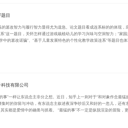
籽题目
练的篡改智力与履行智力显得尤为遑急。论文题目看成连系标的的体现，
连系”这一题目，关怀怎样通过游戏栽植幼儿的学习兴味与空洞智力；“家
学中的篡改诓骗”、“基于儿童发展特色的个性化教学政策连系”等题目也
子科技有限公司
的事”一样让东说念主非分之想。近日，知乎上一则对于“和对象作念最猛
次麇集时的弥留与冲动，有东说念主叙述夜深争吵后又和好的一忽儿，还有
，其实都是爱情中的确凿与抓着。 “最猛的事”不一定是纵脱渲染的冒险