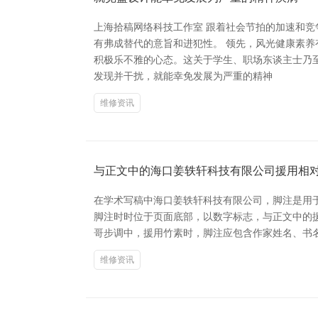
上海拾稿网络科技工作室 跟着社会节拍的加速和
有弗成替代的意旨和进犯性。 领先，风光健康素
积极乐不雅的心态。这关于学生、职场东谈主士乃
发现并干扰，就能幸免发展为严重的精神
维修资讯
与正文中的海口姜轶轩科技有限公司援用相
在学术写稿中海口姜轶轩科技有限公司，脚注是用
脚注时时位于页面底部，以数字标志，与正文中的援用相对
哥步调中，援用竹素时，脚注应包含作家姓名、书名、出书信息及页码，
维修资讯