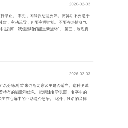
2026-02-03
施行举止。 率先，闲静反想是要津。离异后不要急于
其次，主动疏导，但要主理时机。不要在热情爽气
到很后悔，我但愿咱们能重新运转”。 第三，展现真
2026-02-03
姓名分缘测试”来判断两东谈主是否适当。这种测试
着特有的能量和信息。把柄姓名学表面，名字中的
主在心扉中的互动是否息争。 此外，姓名的音律