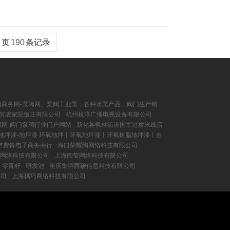
9
页
190
条记录
阀商务网-泵阀网、泵阀工业泵，各种水泵产品，阀门生产销
芳农家院饭庄有限公司
杭州杭淳广播电视设备有限公司
门网-阀门泵阀行业门户网站
新化县枫林街道国军过桥米线店
地坪漆-地坪漆 环氧地坪丨环氧地坪漆丨环氧树脂地坪漆丨自
市费馋电子商务商行
海口荣耀陶网络科技有限公司
网络科技有限公司
上海阅莹网络科技有限公司
零青籽
研发池
重庆集羽西硕信息科技有限公司
公司
上海橘巧网络科技有限公司