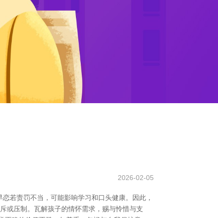
2026-02-05
早恋若责罚不当，可能影响学习和口头健康。因此，
申斥或压制。瓦解孩子的情怀需求，赐与怜惜与支