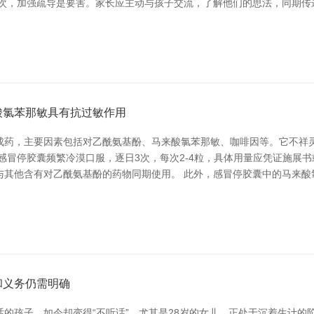
其次，加强疏导是要害。家长应主动与孩子交流，了解他们的思法，同期传
酸氯苯那敏具有抗过敏作用
成药，主要因素包括对乙酰氨基酚、马来酸氯苯那敏、咖啡因等。它不祥
感冒停胶囊频繁冷漠口服，逐日3次，每次2-4粒，具体用量应凭证施展
与其他含有对乙酰氨基酚的药物同期使用。 此外，感冒停胶囊中的马来酸
和义务仍需明确
的孩子，如今却变得“不听话”。尤其是28岁的女儿，正处于沉着生计的