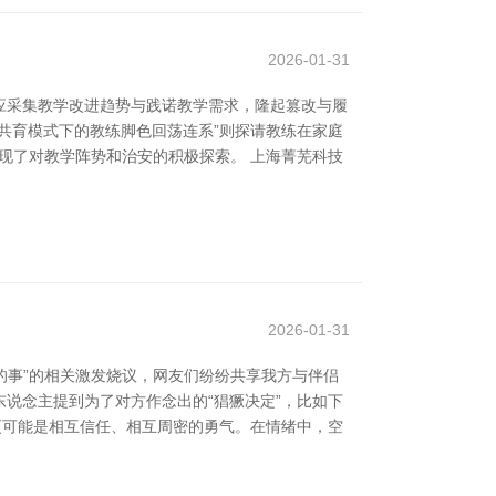
2026-01-31
应采集教学改进趋势与践诺教学需求，隆起篡改与履
园共育模式下的教练脚色回荡连系”则探请教练在家庭
体现了对教学阵势和治安的积极探索。 上海菁芜科技
2026-01-31
的事”的相关激发烧议，网友们纷纷共享我方与伴侣
东说念主提到为了对方作念出的“猖獗决定”，比如下
，更可能是相互信任、相互周密的勇气。在情绪中，空