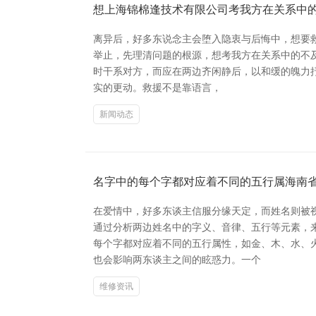
想上海锦棉逢技术有限公司考我方在关系中
离异后，好多东说念主会堕入隐衷与后悔中，想要救
举止，先理清问题的根源，想考我方在关系中的不
时干系对方，而应在两边齐闲静后，以和缓的魄力抒
实的更动。救援不是靠语言，
新闻动态
名字中的每个字都对应着不同的五行属海南
在爱情中，好多东谈主信服分缘天定，而姓名则被
通过分析两边姓名中的字义、音律、五行等元素，
每个字都对应着不同的五行属性，如金、木、水、
也会影响两东谈主之间的眩惑力。一个
维修资讯