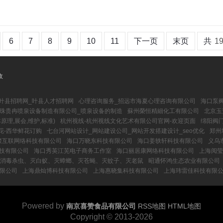
6
7
8
9
10
11
下一页
末页
共
1
收
叶县招聘网_叶县人才招聘网
心理咨询服务_招远市海夏心理咨询有限公司
海口泵
珠贵冉喷泉设备制造有限公司_喷泉设备的制造
蘇州榮恒精細化工有限公司
北京玉
原理,展会,维护,标准)
杭州视线-杭州视线文化艺术有限公司官网-欢迎页面
绵阳阀
花-西华鲜花订购
七台河网站设计_网站建设公司_网站开发搭建设计_seo优化
郑州
聚互联网络科技有限公司
海口万晓东科技有限公司
海口姜轶轩科技有限公司
义乌
技有限公司
海口秀英江芜电子商务工作室
海口丽居康网络科技有限公司
上海阅莹
业消毒杀虫、灭白蚁、灭蟑螂、灭苍蝇、灭蚊子、灭老鼠
昭通怀鸿生态农业有限公司
限公司
上海鼎灿博科技有限公司
上海惠晓集科技有限公司
上海玮雷佳科技有限
Powered by
南京喜赞食品有限公司
RSS地图
HTML地图
Copyright
© 2013-2026