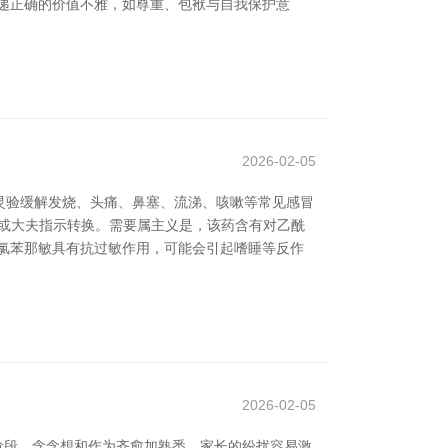
递正确的价值不雅，如尊重、包袱与自我保护意
2026-02-05
灵验缓解发烧、头痛、鼻塞、流涕、咳嗽等常见感冒
书或大夫指示转换。需要属主义是，该药含有对乙酰
氯苯那敏具有抗过敏作用，可能会引起嗜睡等反作
2026-02-05
阶段，念念想和作为齐愈加熟悉，家长的纷扰容易激