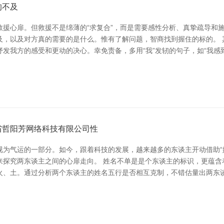
的不及
援心扉。但救援不是绵薄的“求复合”，而是需要感性分析、真挚疏导和
及，以及对方真的需要的是什么。惟有了解问题，智商找到握住的标的。 
发我方的感受和更动的决心。幸免责备，多用“我”发轫的句子，如“我感
省哲阳芳网络科技有限公司性
视为气运的一部分。如今，跟着科技的发展，越来越多的东谈主开动借助“
来探究两东谈主之间的心扉走向。 姓名不单是是个东谈主的标识，更蕴含
火、土。通过分析两个东谈主的姓名五行是否相互克制，不错估量出两东谈