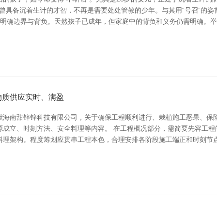
也曾具备沉着生计的才智，不再是需要处处管教的少年。与其用“号召”的姿
次，明确边界与背负。天然孩子已成年，但家庭中的背负和义务仍需明确。
物质供应实时、满盈
献海南甜锌锌科技有限公司，关于确保工程顺利进行、栽植施工恶果、保
源成立、时刻方法、安全料理等内容。 在工程概况部分，需简要先容工程
料理架构。程度筹划应贯串工程本色，合理安排各阶段施工端正和时刻节点