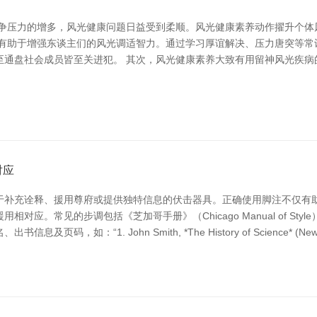
竞争压力的增多，风光健康问题日益受到柔顺。风光健康素养动作擢升个体
养有助于增强东谈主们的风光调适智力。通过学习厚谊解决、压力唐突等常
至通盘社会成员皆至关进犯。 其次，风光健康素养大致有用留神风光疾病
对应
于补充诠释、援用尊府或提供独特信息的伏击器具。正确使用脚注不仅有
应。常见的步调包括《芝加哥手册》（Chicago Manual of St
如：“1. John Smith, *The History of Science* (New