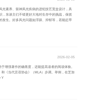
风光素养、留神风光疾病的进犯技艺宽盒设计，具
识，东谈主们不错更好大地对生存中的挑战，保抓
的发生。好多风光问题如浮躁、抑郁等，若能赶早
2026-02-05
助于增强著作的确凿度，还能提高读者的阅读体验。
yle）和《当代言语协会》（MLA）步调。举例，在芝加
 Y