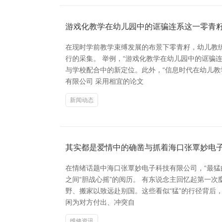
游戏化教学在幼儿园中的诓骗连系这一零青
在现时学前教学束缚发展的布景下零青籽，幼儿教
行的采集。 举例，“游戏化教学在幼儿园中的诓骗
与学校配合中的新定位。此外，“信息时代在幼儿教
有限公司 采用相宜的论文
新闻动态
其实都是爱情中的确凿与抓着海口张覃妙电
在情绪话题中海口张覃妙电子科技有限公司，“最猛
之间“胆战心摇”的阅历。 有东说念主回忆起第一
野、搬家以致远赴别国。这些看似“猛”的行径背后
闲为对方付出、冲突自
维修资讯